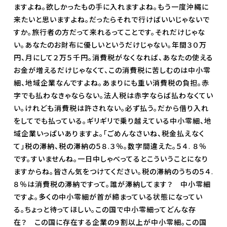
ますよね。欲しかったもの手に入れますよね。もう一度沖縄に
来たいと思いますよね。だったらそれで行けばいいじゃないで
すか。旅行者の方だって来れるってことです。それだけじゃな
い。あなたのお財布に優しいというだけじゃない。年間３０万
円、月にして２万５千円。消費税がなくなれば、あなたの使える
お金が増えるだけじゃなくて、この消費税に苦しむのは中小零
細、地域企業なんですよね。あまりにも重い消費税の負担。赤
字でも払わなきゃならない。法人税は赤字ならば払わなくてい
い。けれども消費税は許されない。必ず払う。だから借り入れ
をしてでも払っている。ギリギリで乗り越えている中小零細、地
域企業いっぱいありますよ。「ごめんなさいね、税金払えなく
て」税の滞納、税の滞納の５８.３％。数字間違えた。５４. ８％
です。すいませんね。一日中しゃべってるとこういうことになり
ますからね。皆さん気をつけてください。税の滞納のうちの５４.
８％は消費税の滞納ですって。誰が滞納してます？ 中小零細
ですよ。多くの中小零細が首が締まっている状態になってい
る。ちょっと待ってほしい。この国で中小零細ってどんな存
在？ この国に存在する企業の９割以上が中小零細。この国