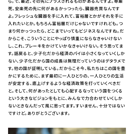
ら。で、最近、その先にプラスされるものがあるんですよ。尊厳
死、安楽死の先に何があるかっつったら、臓器売買なんです
よ。フレッシュな臓器を手に入れて、富裕層とかがそれを手に
入れたいとか。もちろん富裕層だけじゃないですけれども。つ
まり何かっつったら、どこまでいってもビジネスなんですね。だ
からこそ、こういうことにやっぱり慎重にならなきゃいけない
し、これ、ブレーキをかけていかなきゃいけない。そう思ってま
す。話戻ると、少子化だから経済のパイは小さくなっていくしか
ない、少子化だから国の成長は無理だっていうのはデタラメで
す。他の国が証明している。だからこそ今、私たちはこの国を豊
かにするために、まず最初に一人ひとりの、一人ひとりの生活
が安定する、底上げするような経済政策を打っていくべきだ
と。そして、何があったとしても心配するなっていう国をつくる
という大きなビジョンをもとに、みんなで力合わせていくしか
ないときなんだって風に思ってます。すいません、十分ではない
ですけど。ありがとうございます。