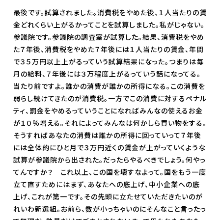
最後です。試算されました。消費税をやめた後、１人当たりの賃
金どれくらい上がるかってことを試算しました。私がじゃない。
参議院です。参議院の調査室が試算した。結果、消費税をやめ
た７年後、消費税をやめた７年後には１人当たりの賃金、年間
で３５万円以上上がるっていう試算結果になった。つまりは毎
月の給料、７年後には３万程度上がるっていう話になってる。
当たり前ですよ。誰かの消費が誰かの所得になる。この消費を
弱らし続けてきたのが消費税。一方でこの消費に対するペナル
ティ、罰金をやめるっていうことになればみんなの使えるお金
が１０％増える。それによってみんなは何かしら買い物をする。
そうすればあなたの消費は誰かの所得に回っていって７年後
には全体的にひと月で３万円近くの賃金が上がっていくような
試算が参議院から出された。だったらやるべきでしょう。何やっ
てんですか？ これ以上、この国を壊すなよって。国をもう一度
立て直すためにはまず、あなたへの底上げ、中小企業への底
上げ、これが第一です。その先頭に立たせていただきたいのが
れいわ新選組。お前ら、数が小っちゃいのにそんなこと言ったっ