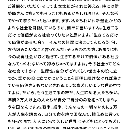
ご質問をいただく。そして山本太郎がそれに答える。時には伊
勢崎さんに答えてもらうこともあるかもしれません。そんな形
でやって参りたいと思います。まず、私たちれいわ新選組がどの
ような社会を目指しているのか、簡単に言いますね。生きてる
だけで価値がある社会つくりたいと思います。「生きてるだけ
で価値がある社会？ そんなの無理に決まってんだろう。何、
お花畑みたいなこと言ってんだ」そう思われた方、あまりにも
今の現実社会がひど過ぎて、生きてるだけで価値がある社会
なんてつくれないって諦めちゃってますよね。今の社会ってどん
な社会ですか？ 生産性。自分がどれくらい世の中の役に立
つか、誰かの役に立つかということを証明し続けなければ生き
ている価値さえもないとされるような息苦しいような世の中で
すよね。だから、もう生きてるの嫌だ、人生諦める人たち多い。
年間２万人以上の人たちが自分で自分の命を絶ってしまうよ
うな国なんですよ。戦争、紛争、そんなもの一切ないのに２万
人が人生を諦める、自分で命を絶つ国なんて、控えめに言って
も狂ってます。大人にとって苦しい世界は子どもにとっても苦し
い世界。子どもたちの自死率、自分で命を絶つということも過