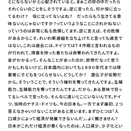
とにならないかと心配されていると。まぁこの世の中だったら
それくらいのことをしそうですよ。逆に言ったら、何か役に立っ
てるわけ？ 役に立ってないよね？ だったらもう生きてる意
味ないんじゃないですか？っていうようなことにされかねない
っていうのは非常に私も危惧してます。逆に言えば、その危惧
があるからこそ、れいわ新選組を立ち上げたと言っても過言で
はない。これは過去には、ドイツではＴ４作戦と言われるもの
が行われて、障害を持った者たちは命奪われてきたんですよ。
金がかかるって。そんなことがあったのか、悲惨だなって思う
かもしれないけど。日本国内においても１９９０年代までは障
害者に子どもをつくらせない。どうしてか？ 遺伝子が劣勢だ
から。そういうことで、そういう権利を奪ってきたんですよ。生殖
能力、生殖能力を奪ってきたんですよ。だから、ある意味で狂っ
てるレベルで言ったら、そんなに遠いとこにいないんです。ドイ
ツ、当時のナチス・ドイツも、今の日本も。一方でまず最初、２つ
答えなきゃいけないことがあると思います。まずひとつは「人
口減少によって経済が発展できないんだ」、よく聞きません？
日本がこれだけ経済が悪くなったのは、人口減少、少子化とい