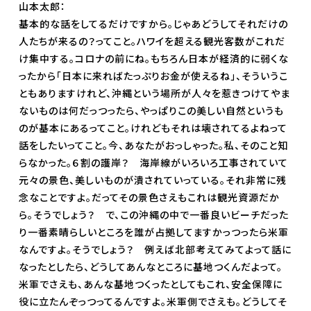
山本太郎：
基本的な話をしてるだけですから。じゃあどうしてそれだけの
人たちが来るの？ってこと。ハワイを超える観光客数がこれだ
け集中する。コロナの前にね。もちろん日本が経済的に弱くな
ったから「日本に来ればたっぷりお金が使えるね」、そういうこ
ともありますけれど、沖縄という場所が人々を惹きつけてやま
ないものは何だっつったら、やっぱりこの美しい自然というも
のが基本にあるってこと。けれどもそれは壊されてるよねって
話をしたいってこと。今、あなたがおっしゃった。私、そのこと知
らなかった。６割の護岸？ 海岸線がいろいろ工事されていて
元々の景色、美しいものが潰されていっている。それ非常に残
念なことですよ。だってその景色さえもこれは観光資源だか
ら。そうでしょう？ で、この沖縄の中で一番良いビーチだった
り一番素晴らしいところを誰が占拠してますかっつったら米軍
なんですよ。そうでしょう？ 例えば北部考えてみてよって話に
なったとしたら、どうしてあんなところに基地つくんだよって。
米軍でさえも、あんな基地つくったとしてもこれ、安全保障に
役に立たんぞっつってるんですよ。米軍側でさえも。どうしてそ