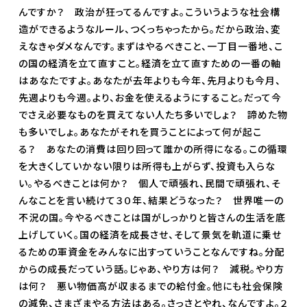
んですか？ 政治が狂ってるんですよ。こういうような社会構
造ができるようなルール、つくっちゃったから。だから政治、変
えなきゃダメなんです。まずはやるべきこと、一丁目一番地、こ
の国の経済を立て直すこと。経済を立て直すための一番の軸
はあなたですよ。あなたが去年よりも今年、先月よりも今月、
先週よりも今週。より、お金を使えるようにすること。だって今
でさえ必要なものを買えてない人たち多いでしょ？ 諦めた物
も多いでしょ。あなたがそれを買うことによって何が起こ
る？ あなたの消費は回り回って誰かの所得になる。この循環
を大きくしていかない限りは所得も上がらず、投資も入らな
い。やるべきことは何か？ 個人で頑張れ、民間で頑張れ、そ
んなことを言い続けて３０年、結果どうなった？ 世界唯一の
不況の国。今やるべきことは国がしっかりと皆さんの生活を底
上げしていく。国の経済を成長させ、そして景気を軌道に乗せ
るための軍資金をみんなに出すっていうことなんですね。分配
からの成長だっていう話。じゃあ、やり方は何？ 減税。やり方
は何？ 悪い物価高が収まるまでの給付金。他にも社会保険
の減免、さまざまやる方法はある。さっさとやれ、なんですよ。２