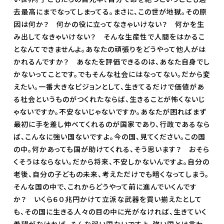
去最高にまでなってしまってる。まさに、この世が地獄。その原
因は何か？ 何かの役に立ってなきゃいけない？ 何かを生
み出してなきゃいけない？ そんな生産性で人間をはかるこ
となんてできませんよ。あなたの頑張りをどうやって他人がは
かれるんですか？ あなたを評価できるのは、あなた自身でし
かないってことです。でもそんな社会にはなってない。だから変
えたい。一番大きなビジョンとして、生きてるだけで価値があ
る社会というものがつくれたならば、生きることが怖くないじ
ゃないですか。不安ないじゃないですか。あなたが困ればまず
最初に手を差し伸べてくれるのが国家であり、行政であるなら
ば、こんなに強い国ないですよ。今の国、見てください。この国
の中。何かあっても国が助けてくれる、そう思います？ おそら
くそうはならない。だから将来、不安しかないんですよ。自分の
老後、自分の子どもの未来、考えただけでも暗くなってしまう。
そんな国の中で、これからどうやって前に進んでいくんです
か？ いくら６０兆円かけて立派な武器を買い揃えたとして
も、その国に生きる人々の目の中に光がなければ、生きていく