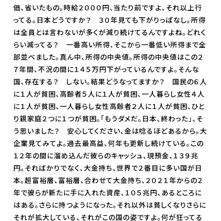
価、省いたもの。時給２０００円、当たり前ですよ、それ以上行
ってる。日本どうですか？ ３０年見ても下がりっぱなし。所得
は全員とは言わないが多くが減り続けてるんですよね。どれく
らい減ってる？ 一番高い所得、そこから一番低い所得まで全
部並べました。真ん中、所得の中央値。所得の中央値はこの２
７年間、不況の間に１４５万円下がっているんですよ。そんな
国、存在する？ しない。結果どうなってますか？ 国民の６人
に１人が貧困、高齢者５人に１人が貧困、一人暮らし女性４人
に１人が貧困、一人暮らし女性高齢者２人に１人が貧困、ひと
り親家庭２つに１つが貧困。「もうダメだ。日本、終わった」、そ
う思いました？ 安心してください、金は唸るほどあるから。大
企業見てみてよ。過去最高益、何年も更新し続けている。この
１２年の間に溜め込んだ彼らのキャッシュ、現預金、１３９兆
円。そればかりでなく、大金持ち、世界で２番目に多い国が日
本。超富裕層、富裕層、合わせて大金持ち、２０２１年からの２
年で彼らが新たに手に入れた資産、１０５兆円、あるところに
はある。さらに持つようになった。それ以外は貧しくなりさらに
それが拡大している、それがこの国の姿ですよ。何が狂ってる