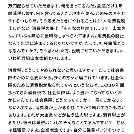
万円配らせていただきます、何を言ってるんだ。食品だけ１年
間減税します、何を言ってるんだ。現実を見ろ。この先の国をど
うするつもりだ。そう考えたときにやれることは１つ、消費税廃
止しかない。消費税の廃止。「そんなの無理でしょう？ 山本さ
ん。ずいぶん熱心に長時間しゃべられてますね。消費税の廃止
なんて無理に決まってるじゃないですか。だって、社会保障どう
なるんですか？」そう思われた方、説明させていただきます。れ
いわ新選組山本太郎と申します。
消費税、どうしてやめられないと思いますか？ だって社会保
障のために必要だから。多くの方々が騙されています。社会保
障のために消費税が取られているというならば、この３０年間
払ってきた消費税で、社会保障は、より豊かになってないとお
かしいんです。社会保障、どうなってますか？ 悪くしかなって
ないんですよ。消費税が上がるたびに下がり続けてきたものが
あります。それが大企業などが払う法人税ですよ。消費税上が
るたび、彼らは減税。どうしてそんなことするんですか？ 原因
は組織票ですよ。企業献金ですよ。自分に議員バッジをつけて