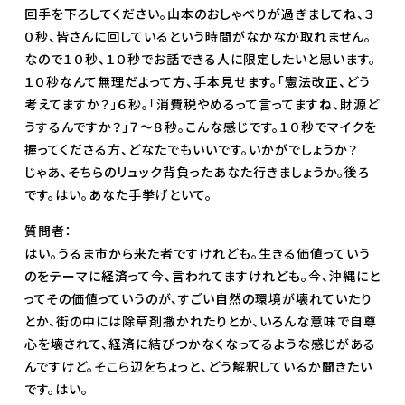
回手を下ろしてください。山本のおしゃべりが過ぎましてね、３
０秒、皆さんに回しているという時間がなかなか取れません。
なので１０秒、１０秒でお話できる人に限定したいと思います。
１０秒なんて無理だよって方、手本見せます。「憲法改正、どう
考えてますか？」６秒。「消費税やめるって言ってますね、財源ど
うするんですか？」７〜８秒。こんな感じです。１０秒でマイクを
握ってくださる方、どなたでもいいです。いかがでしょうか？
じゃあ、そちらのリュック背負ったあなた行きましょうか。後ろ
です。はい。あなた手挙げといて。
質問者：
はい。うるま市から来た者ですけれども。生きる価値っていう
のをテーマに経済って今、言われてますけれども。今、沖縄にと
ってその価値っていうのが、すごい自然の環境が壊れていたり
とか、街の中には除草剤撒かれたりとか、いろんな意味で自尊
心を壊されて、経済に結びつかなくなってるような感じがある
んですけど。そこら辺をちょっと、どう解釈しているか聞きたい
です。はい。