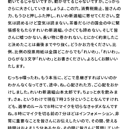
動いてるじゃないですか。動かせてるじゃないですか。こっから
さらに大きくしていきましょうよ、この穴。消費税廃止、皆さんの
力、もうひと押しふた押し、れいわ新選組に寄せてください。空
気は読めるけど空気は読まない。茶番だらけの国会の中に緊
張感をもたらすれいわ新選組。小さくても諦めない。そして皆
さんに嘘つかない。長い物に巻かれない。とにかく約束したこ
と決めたことは最後までやり抜く。どうかお力をください。比
例、比例の投票用紙は全国どこからでも「れいわ」、「れいわ」。
ひらがな３文字「れいわ」とお書きください。よろしくお願いい
たします。
むっちゃ喋ったわ。もう本当に、どこで息継ぎすればいいのか
わかんなくなってきて、途中、ね。心配された方、ご心配をおか
けしました。れいわ新選組山本太郎です。ちょっと水を飲みま
す。さぁ、というわけで現在７時２５分ということなんですけれ
ども、選挙のルールで８時にマイクを切らなきゃダメなんです
ね。８時にマイクを切る前の７分ほどはインフォメーション、非
常に重要なことを皆さんにお伝えしたいので、その間、使える
時間はおよそ１５分あるかな。その間に皆さんに質問していた