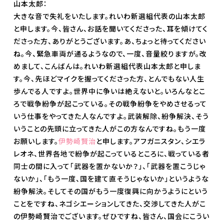
山本太郎：
大きな音で失礼をいたします。れいわ新選組代表の山本太郎
と申します。今、皆さん、お話を聞いてくださった、耳を傾けてく
ださった方、ありがとうございます。あ、ちょっと待ってください
ね。今、緊急車両が通るようなので、一度、音量絞りますが。改
めまして、こんばんは。れいわ新選組代表山本太郎と申しま
す。今、先ほどマイクを握ってくださった方、とんでもない人生
歩んでる人ですよ。世界中に争いは絶えないと。いろんなとこ
ろで戦争紛争が起こっている。その戦争紛争をやめさせるって
いう仕事をやってきた人なんですよ。武装解除、紛争解決、そう
いうことの先頭に立ってきた人がこの方なんですね。もう一度
お願いします。
伊勢崎賢治
と申します。アフガニスタン、シエラ
レオネ、世界各地で紛争が起こっているところに、戦っている者
同士の間に入って「武器を置かないか？」、「武器を置こうじゃ
ないか」、「もう一度、国を建て直そうじゃないか」というような
紛争解決。そしてその国がもう一度復興に向かうようにという
ことをですね、ネゴシエーションしてきた、交渉してきた人がこ
の伊勢崎賢治でございます。ぜひですね、皆さん、国会にこうい