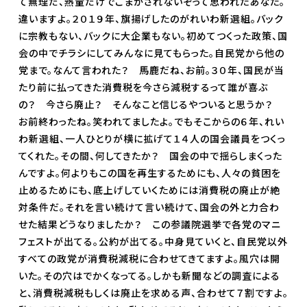
て無理だ、熱量だけでごまかされないぞって思われたあなた。
違いますよ。２０１９年、旗揚げしたのがれいわ新選組。バック
に宗教もない、バックに大企業もない。初めてつくった政策、国
会の中でチラシにしてみんなに見てもらった。自民党から他の
党まで。なんて言われた？ 馬鹿だね、お前。３０年、国民が当
たり前に払ってきた消費税を今さら減税するって誰が喜ぶ
の？ 今さら廃止？ そんなこと信じるやついると思うか？
お前終わったね。笑われてましたよ。でもそこからの６年、れい
わ新選組、一人ひとりが横に拡げて１４人の国会議員をつくっ
てくれた。その間、何してきたか？ 国会の中で揺らしまくった
んですよ。何よりもこの国を再生するためにも、人々の貧困を
止めるためにも、底上げしていくためには消費税の廃止が絶
対条件だ。それを言い続けて言い続けて、国会の外と力合わ
せた結果どうなりましたか？ この参議院選挙で各党のマニ
フェストが出てる。公約が出てる。中身見ていくと、自民党以外
すべての政党が消費税減税に合わせてきてますよ。風穴は開
いた。その穴はでかくなってる。しかも新聞などの調査による
と、消費税減税もしくは廃止を求める声、合わせて７割ですよ。