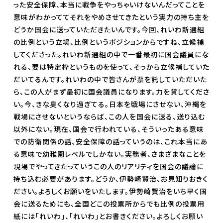
った安全保障、本当に戦争をやっちゃいけないんだってことを
意味がわかっててそれをやめさせてきたという実力の持ち主を
どうか国会に送っていただきたいんです。今回、れいわ新選組
の比例という立場、比例というポジションからですね、立候補
してくださった。れいわ新選組の中で一番最初に国会議員にな
れる、要は特定枠というものを使って、そっから立候補していた
だいてるんです。れいわの中で皆さんが票を託していただいた
ら、この人がまず最初に国会議員になります。力を貸してくださ
い。今、きな臭くなり過ぎてる。日本を戦場にさせない、沖縄を
戦場にさせないというならば、この人を国会に送る、送り込む
以外にない。現在、国会で行われている、そういったある意味
での防衛関係の話、安全保障の話っていうのは、これ本当にあ
る意味で幼稚園レベルでしかない。実務者、さまざまなことを
現場でやってきたっていうこの人のリアリティを国会の議論に
持ち込む必要があります。どうか、伊勢崎賢治、お見知りおきく
ださい。よろしくお願いをいたします。伊勢崎賢治をいち早く国
会に送るためにも、全国どこの投票所からでも比例の投票用
紙には「れいわ」、「れいわ」とお書きください。よろしくお願い