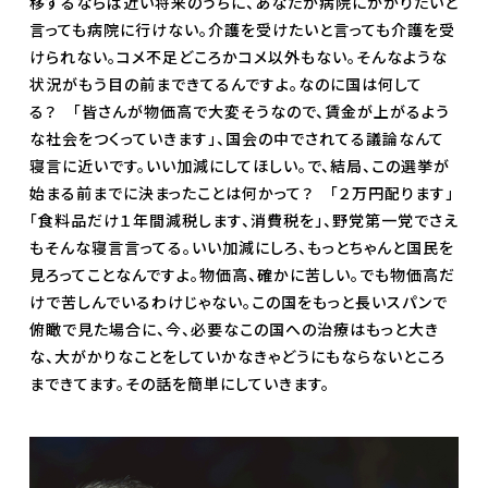
移するならば近い将来のうちに、あなたが病院にかかりたいと
言っても病院に行けない。介護を受けたいと言っても介護を受
けられない。コメ不足どころかコメ以外もない。そんなような
状況がもう目の前まできてるんですよ。なのに国は何して
る？ 「皆さんが物価高で大変そうなので、賃金が上がるよう
な社会をつくっていきます」、国会の中でされてる議論なんて
寝言に近いです。いい加減にしてほしい。で、結局、この選挙が
始まる前までに決まったことは何かって？ 「２万円配ります」
「食料品だけ１年間減税します、消費税を」、野党第一党でさえ
もそんな寝言言ってる。いい加減にしろ、もっとちゃんと国民を
見ろってことなんですよ。物価高、確かに苦しい。でも物価高だ
けで苦しんでいるわけじゃない。この国をもっと長いスパンで
俯瞰で見た場合に、今、必要なこの国への治療はもっと大き
な、大がかりなことをしていかなきゃどうにもならないところ
まできてます。その話を簡単にしていきます。