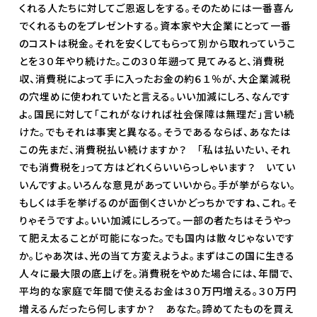
くれる人たちに対してご恩返しをする。そのためには一番喜ん
でくれるものをプレゼントする。資本家や大企業にとって一番
のコストは税金。それを安くしてもらって別から取れっていうこ
とを３０年やり続けた。この３０年遡って見てみると、消費税
収、消費税によって手に入ったお金の約６１％が、大企業減税
の穴埋めに使われていたと言える。いい加減にしろ、なんです
よ。国民に対して「これがなければ社会保障は無理だ」言い続
けた。でもそれは事実と異なる。そうであるならば、あなたは
この先まだ、消費税払い続けますか？ 「私は払いたい、それ
でも消費税を」って方はどれくらいいらっしゃいます？ いてい
いんですよ。いろんな意見があっていいから。手が挙がらない。
もしくは手を挙げるのが面倒くさいかどっちかですね、これ。そ
りゃそうですよ。いい加減にしろって。一部の者たちはそうやっ
て肥え太ることが可能になった。でも国内は散々じゃないです
か。じゃあ次は、光の当て方変えようよ。まずはこの国に生きる
人々に最大限の底上げを。消費税をやめた場合には、年間で、
平均的な家庭で年間で使えるお金は３０万円増える。３０万円
増えるんだったら何しますか？ あなた。諦めてたものを買え