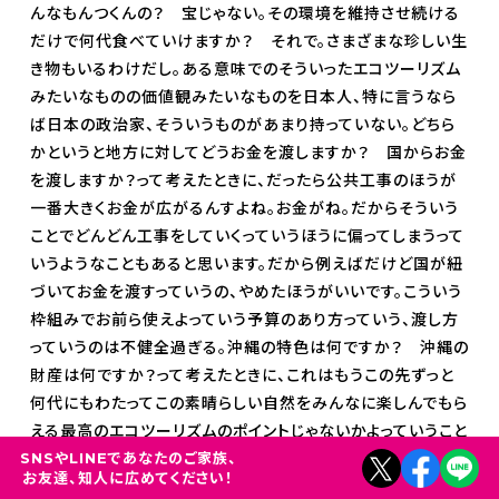
んなもんつくんの？ 宝じゃない。その環境を維持させ続ける
だけで何代食べていけますか？ それで。さまざまな珍しい生
き物もいるわけだし。ある意味でのそういったエコツーリズム
みたいなものの価値観みたいなものを日本人、特に言うなら
ば日本の政治家、そういうものがあまり持っていない。どちら
かというと地方に対してどうお金を渡しますか？ 国からお金
を渡しますか？って考えたときに、だったら公共工事のほうが
一番大きくお金が広がるんすよね。お金がね。だからそういう
ことでどんどん工事をしていくっていうほうに偏ってしまうって
いうようなこともあると思います。だから例えばだけど国が紐
づいてお金を渡すっていうの、やめたほうがいいです。こういう
枠組みでお前ら使えよっていう予算のあり方っていう、渡し方
っていうのは不健全過ぎる。沖縄の特色は何ですか？ 沖縄の
財産は何ですか？って考えたときに、これはもうこの先ずっと
何代にもわたってこの素晴らしい自然をみんなに楽しんでもら
える最高のエコツーリズムのポイントじゃないかよっていうこと
SNSやLINEであなたのご家族、
をやっぱり価値観として持たなきゃいけないわけですよね。そ
お友達、知人に広めてください！
ういうような私は考え方です。だからやっぱり北部のジャング