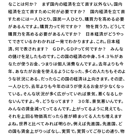
なことは何か？ まず国内の経済を立て直す以外ない。国内
経済を立て直すために何が必要ですか？ 国内経済を立て直
すためには一人ひとり、国民一人ひとり、購買力を高める必要
があるんですよ。購買力って何ですか？ 物を買う力。どうして
購買力を高める必要があるんですか？ 日本経済がどうやっ
てできているかわかれば一発でわかりますよ、これ。日本経
済、何で表されます？ ＧＤＰ。ＧＤＰって何ですか？ みんな
の儲けを足したものです。この国の経済の中身、５４.３％があ
なたが使うお金、つまりは個人消費なんですよ。去年よりも今
年、あなたがお金を使えるようになった、多くの人たちもそのよ
うな状況にある、だったらこの国の経済は上向きます。その逆、
一人ひとり、去年よりも今年のほうが使えるお金が少なくなっ
ている。そんな状況が多く広がっていれば景気、悪くなるしか
ないんですよ。今、どうなってます？ ３０年、景気悪いんです。
みんなの賃金減ってってるんです。上がってるように見えても、
それを上回る物価高だったら首が締まってる人たち増えます
よね。世界と比べてみれば明らか。例えば先進国。先進国、ど
の国も賃金上がりっぱなし、実質で。実質ってご存じの通り、物