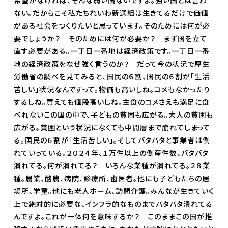
希望がなければ、そんな弱い国ないですよ。強い国とは言わ
ない。だからこそ私たちれいわ新選組は生きてるだけで価値
がある社会をつくりたいと思っています。そのためには何が必
要でしょうか？ そのためには何が必要か？ まず国を立て
直す必要がある。一丁目一番地は経済政策です。一丁目一番
地の経済政策をなぜ強く言うのか？ だって今の状況で厚生
労働省の調べを見てみると、国民の６割、国民の６割が「生活
苦しい」状況なんですって。物価も高いしね。コメもなかったり
するしね。買えても値段高いしね。主食のコメさえも満足に食
べれないこの国の中で、子どもの貧困も広がる。大人の貧困も
広がる。貧困という状況になくても中間層まで崩れてしまって
る。国民の６割が「生活苦しい」。そしてバタバタと事業者は倒
れていっている。２０２４年、１万件以上の倒産件数、バタバタ
潰れてる。何が潰れてる？ いろんな業種が潰れてる。２８業
種。農業、酪農、病院、診療所、歯医者。他にも子どもたちの居
場所、学童。他にも老人ホーム、訪問介護。みんなが生きていく
上で絶対的に必要な、インフラ的なものまでバタバタ潰れてる
んですよ。これが一体何を意味するか？ このままこの国が推