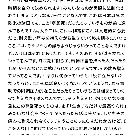
とだって過去最高なんだから。そんな状況の国の中で、「死ぬ
時期を自分で決められます」みたいなものが実際に法制化さ
れてしまえばどうなるかってことなんです。これは日本以外の
欧米の諸国でも、この「尊厳死」だったりっていうものが前に進
んでるんですね。入り口は、これは非常にこれは人道的に必要
だと。耐え難い痛みを抱えながら生きていく終末期みたいなと
ころには、そういうもの認めようじゃないかってことなんですけ
ど。入り口はそれであったとしても、そのあと、その道開かれて
いってるんです。終末期に限らず、精神障害を持った人だったり
とか、いろんなとこに拡げられていってるんです。その数も増え
ていってるんです。つまりは何かっていうと、「役に立たない？
だったらとっとと死ねば良いじゃない」っていうような、ある意
味での同調圧力的なことだったりっていうものは強まっていく
って考えなきゃダメなんですよ。そう考えると、やはりかなり慎
重にこの尊厳死ってものは、まず「生きてるだけで最高やんけ」
みたいな社会をつくってからだったら話は分かる。しかもその
痛みに耐えられなくてっていうことだったらまだわかるけど、そ
こを入り口に拡げていくっていうのは世界が証明しているか