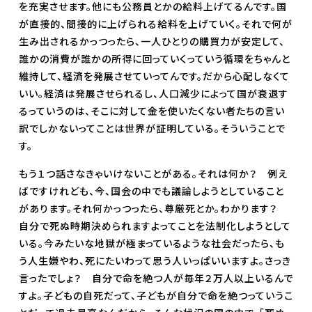
を充実させます。他にも公務員とかの給料上げてるんです。国
が直接的、間接的に上げられる給料を上げていく。それで何が
生み出されるかっつったら、一人ひとりの購買力が安定して、
誰かの消費が誰かの所得に回っていくっていう循環をちゃんと
維持して、経済を発展させていってんです。だから心配しなくて
いい。経済は発展させられるし、人口減少によって国が衰退す
るっていうのは、そこに対して金を使いたくない者たちの言い
訳でしかないってことは世界が証明している。そういうことで
す。
もう１つ話さなきゃいけないことがある。それは何か？ 例え
ばですけれども、今、国会の中でも議論しようとしていること
があります。それ何かっつったら、尊厳死とか。わかります？
自分で死ぬ時期決められますよってことを法制化しようとして
いる。今みたいな地獄が極まっているような社会だったら、も
う人生嫌やわ、死にたいわって思う人いっぱいいますよ。さっき
言ったでしょ？ 自分で命を絶つ人が毎年２万人以上いるんで
すよ。子どもの自死だって、子どもが自分で命を絶つっていうこ