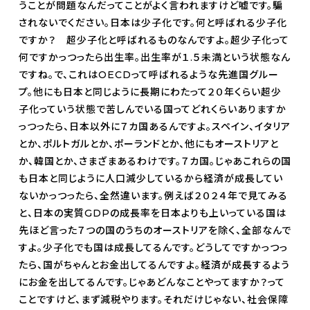
うことが問題なんだってことがよく言われますけど嘘です。騙
されないでください。日本は少子化です。何と呼ばれる少子化
ですか？ 超少子化と呼ばれるものなんですよ。超少子化って
何ですかっつったら出生率。出生率が１.５未満という状態なん
ですね。で、これはOECDって呼ばれるような先進国グルー
プ。他にも日本と同じように長期にわたって２０年くらい超少
子化っていう状態で苦しんでいる国ってどれくらいありますか
っつったら、日本以外に７カ国あるんですよ。スペイン、イタリア
とか、ポルトガルとか、ポーランドとか、他にもオーストリアと
か、韓国とか、さまざまあるわけです。７カ国。じゃあこれらの国
も日本と同じように人口減少しているから経済が成長してい
ないかっつったら、全然違います。例えば２０２４年で見てみる
と、日本の実質GDPの成長率を日本よりも上いっている国は
先ほど言った７つの国のうちのオーストリアを除く、全部なんで
すよ。少子化でも国は成長してるんです。どうしてですかっつっ
たら、国がちゃんとお金出してるんですよ。経済が成長するよう
にお金を出してるんです。じゃあどんなことやってますか？って
ことですけど、まず減税やります。それだけじゃない、社会保障