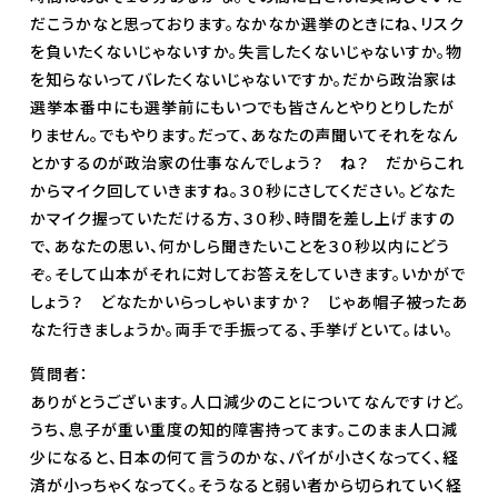
だこうかなと思っております。なかなか選挙のときにね、リスク
を負いたくないじゃないすか。失言したくないじゃないすか。物
を知らないってバレたくないじゃないですか。だから政治家は
選挙本番中にも選挙前にもいつでも皆さんとやりとりしたが
りません。でもやります。だって、あなたの声聞いてそれをなん
とかするのが政治家の仕事なんでしょう？ ね？ だからこれ
からマイク回していきますね。３０秒にさしてください。どなた
かマイク握っていただける方、３０秒、時間を差し上げますの
で、あなたの思い、何かしら聞きたいことを３０秒以内にどう
ぞ。そして山本がそれに対してお答えをしていきます。いかがで
しょう？ どなたかいらっしゃいますか？ じゃあ帽子被ったあ
なた行きましょうか。両手で手振ってる、手挙げといて。はい。
質問者：
ありがとうございます。人口減少のことについてなんですけど。
うち、息子が重い重度の知的障害持ってます。このまま人口減
少になると、日本の何て言うのかな、パイが小さくなってく、経
済が小っちゃくなってく。そうなると弱い者から切られていく経