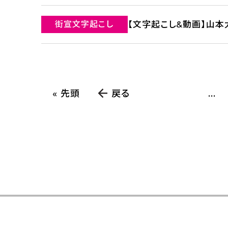
街宣文字起こし
【文字起こし&動画】山本
« 先頭
戻る
...