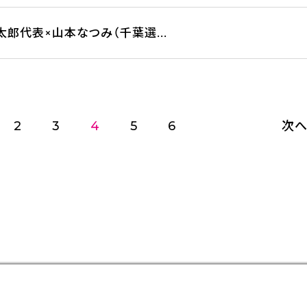
太郎代表×山本なつみ（千葉選...
2
3
4
5
6
次