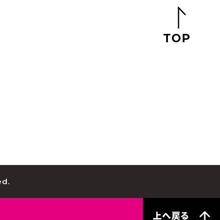
TOP
d.
上へ戻る